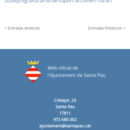
2026/programa-arrel-de-suport-al-comerc-rural-/
< Entrada Anterior
Entrada Posterior >
Web oficial de
l'Ajuntament de Santa Pau
C/Major, 23
Santa Pau
17811
972 680 002
ajuntament@santapau.cat