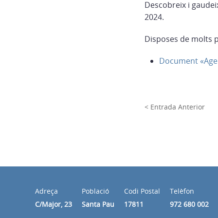
Descobreix i gaudei
2024.
Disposes de molts p
Document «Agend
< Entrada Anterior
Adreça
Població
Codi Postal
Telèfon
C/Major, 23
Santa Pau
17811
972 680 002